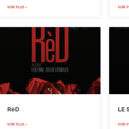
VOIR PLUS »
VOIR P
RèD
LE 
VOIR PLUS »
VOIR P