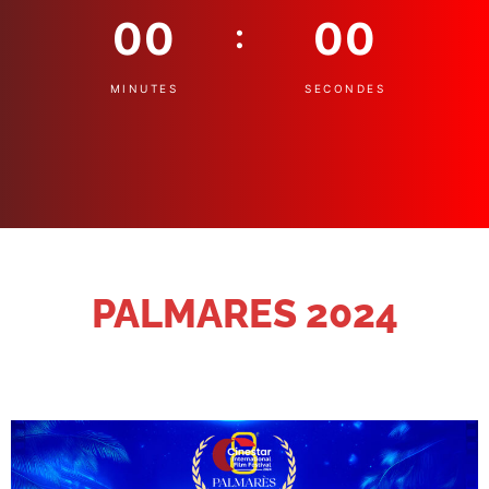
00
00
:
MINUTES
SECONDES
PALMARES 2024