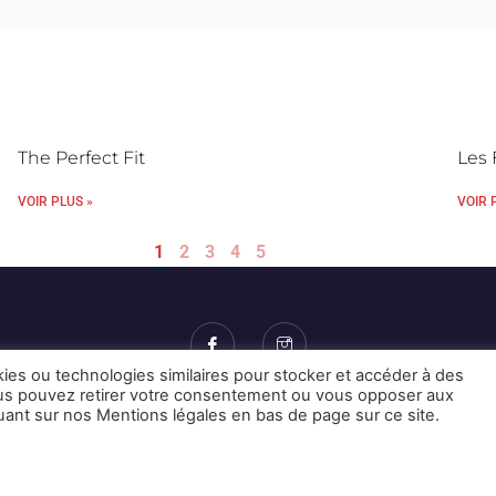
The Perfect Fit
Les 
VOIR PLUS »
VOIR 
1
2
3
4
5
kies ou technologies similaires pour stocker et accéder à des
Vous pouvez retirer votre consentement ou vous opposer aux
Mentions Légales et CGU
Crédits
quant sur nos Mentions légales en bas de page sur ce site.
© 2026 © Karulynk