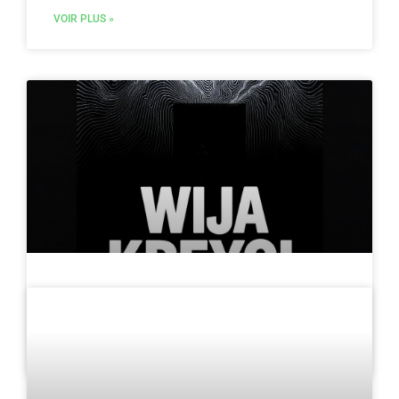
VOIR PLUS »
AU COEUR DES ÎLES
WiJa Kréyol
VOIR PLUS »