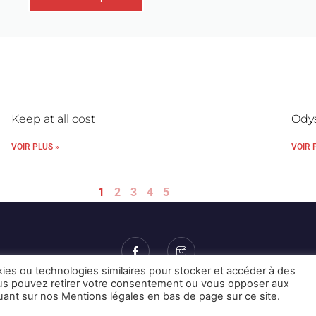
Keep at all cost
Ody
VOIR PLUS »
VOIR 
1
2
3
4
5
kies ou technologies similaires pour stocker et accéder à des
Vous pouvez retirer votre consentement ou vous opposer aux
Mentions Légales et CGU
Crédits
quant sur nos Mentions légales en bas de page sur ce site.