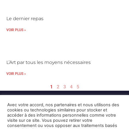
Le dernier repas
VOIR PLUS »
L’Art par tous les moyens nécessaires
VOIR PLUS »
1
2
3
4
5
Avec votre accord, nos partenaires et nous utilisons des
cookies ou technologies similaires pour stocker et
accéder à des informations personnelles comme votre
visite sur ce site. Vous pouvez retirer votre
consentement ou vous opposer aux traitements basés
Mentions Légales et CGU
Crédits