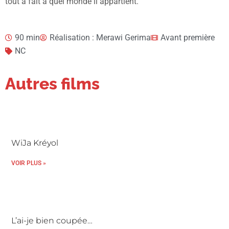
tout à fait à quel monde il appartient.
90 min
Réalisation : Merawi Gerima
Avant première
NC
Autres films
WiJa Kréyol
VOIR PLUS »
L’ai-je bien coupée…