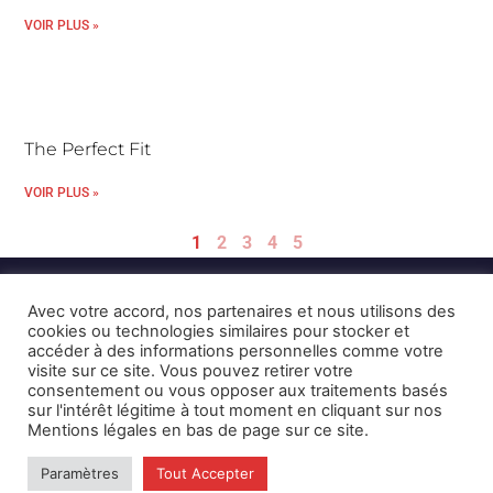
VOIR PLUS »
The Perfect Fit
VOIR PLUS »
1
2
3
4
5
Avec votre accord, nos partenaires et nous utilisons des
cookies ou technologies similaires pour stocker et
accéder à des informations personnelles comme votre
visite sur ce site. Vous pouvez retirer votre
consentement ou vous opposer aux traitements basés
Mentions Légales et CGU
Crédits
sur l'intérêt légitime à tout moment en cliquant sur nos
Mentions légales en bas de page sur ce site.
© 2026 © Karulynk
Paramètres
Tout Accepter