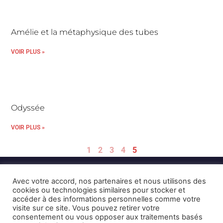
Amélie et la métaphysique des tubes
VOIR PLUS »
Odyssée
VOIR PLUS »
1
2
3
4
5
Avec votre accord, nos partenaires et nous utilisons des
cookies ou technologies similaires pour stocker et
accéder à des informations personnelles comme votre
visite sur ce site. Vous pouvez retirer votre
consentement ou vous opposer aux traitements basés
Mentions Légales et CGU
Crédits