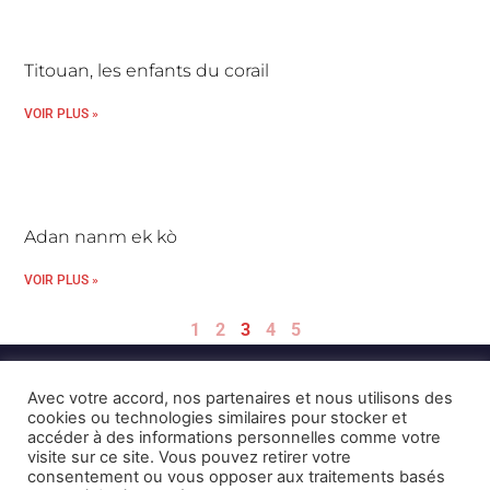
Titouan, les enfants du corail
VOIR PLUS »
Adan nanm ek kò
VOIR PLUS »
1
2
3
4
5
Avec votre accord, nos partenaires et nous utilisons des
cookies ou technologies similaires pour stocker et
accéder à des informations personnelles comme votre
visite sur ce site. Vous pouvez retirer votre
consentement ou vous opposer aux traitements basés
Mentions Légales et CGU
Crédits