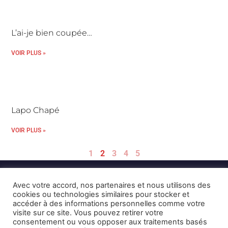
L’ai-je bien coupée…
VOIR PLUS »
Lapo Chapé
VOIR PLUS »
1
2
3
4
5
Avec votre accord, nos partenaires et nous utilisons des
cookies ou technologies similaires pour stocker et
accéder à des informations personnelles comme votre
visite sur ce site. Vous pouvez retirer votre
consentement ou vous opposer aux traitements basés
Mentions Légales et CGU
Crédits