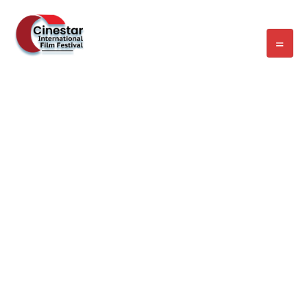
WELCOME EXHIBZ
Home
/
Speaker
/
Jacques DANCALE