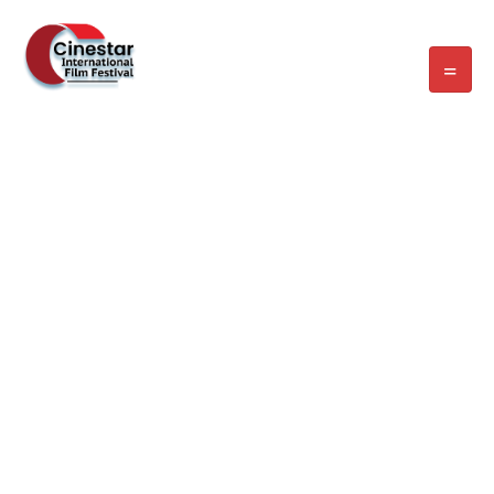
WELCOME EXHIBZ
Home
/
Speaker
/
Christelle MARTIAL