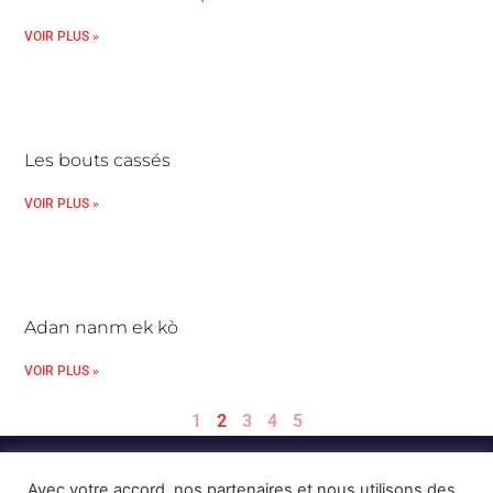
VOIR PLUS »
Les bouts cassés
VOIR PLUS »
Adan nanm ek kò
VOIR PLUS »
1
2
3
4
5
Avec votre accord, nos partenaires et nous utilisons des