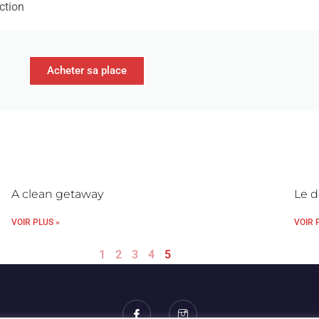
iction
Acheter sa place
A clean getaway
Le d
VOIR PLUS »
VOIR 
1
2
3
4
5