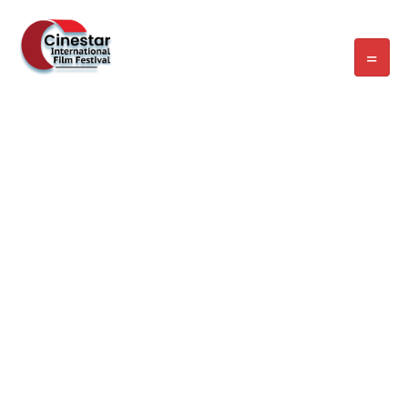
WELCOME EXHIBZ
Home
/
Speaker
/
Laura LATCHAN