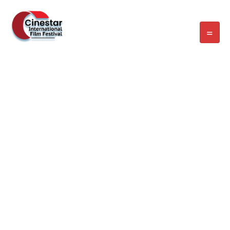
WELCOME EXHIBZ
Home
/
Speaker
/
David CAMATCHY