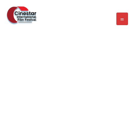
WELCOME EXHIBZ
Home
/
Speaker
/
Antony Donavin