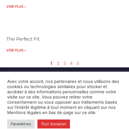
VOIR PLUS »
The Perfect Fit
VOIR PLUS »
1
2
3
4
5
Avec votre accord, nos partenaires et nous utilisons des
cookies ou technologies similaires pour stocker et
accéder à des informations personnelles comme votre
visite sur ce site. Vous pouvez retirer votre
consentement ou vous opposer aux traitements basés
Mentions Légales et CGU
Crédits
sur l'intérêt légitime à tout moment en cliquant sur nos
Mentions légales en bas de page sur ce site.
© 2026 © Karulynk
Paramètres
Tout Accepter