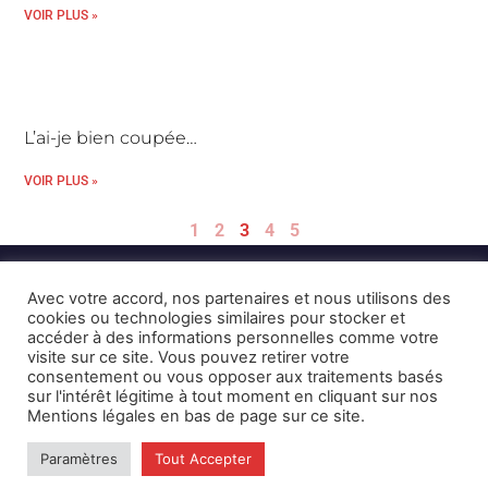
VOIR PLUS »
L’ai-je bien coupée…
VOIR PLUS »
1
2
3
4
5
Avec votre accord, nos partenaires et nous utilisons des
cookies ou technologies similaires pour stocker et
accéder à des informations personnelles comme votre
visite sur ce site. Vous pouvez retirer votre
consentement ou vous opposer aux traitements basés
Mentions Légales et CGU
Crédits
sur l'intérêt légitime à tout moment en cliquant sur nos
Mentions légales en bas de page sur ce site.
© 2026 © Karulynk
Paramètres
Tout Accepter