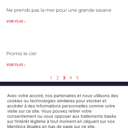
Ne prends pas la mer pour une grande savane
VOIR PLUS »
Promis le ciel
VOIR PLUS »
1
2
3
4
5
Avec votre accord, nos partenaires et nous utilisons des
cookies ou technologies similaires pour stocker et
accéder à des informations personnelles comme votre
visite sur ce site. Vous pouvez retirer votre
consentement ou vous opposer aux traitements basés
Mentions Légales et CGU
Crédits
sur l'intérêt légitime à tout moment en cliquant sur nos
Mentions légales en bas de page sur ce site.