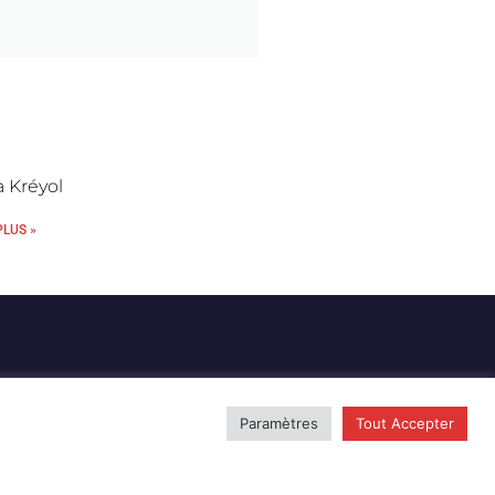
 Kréyol
PLUS »
Paramètres
Tout Accepter