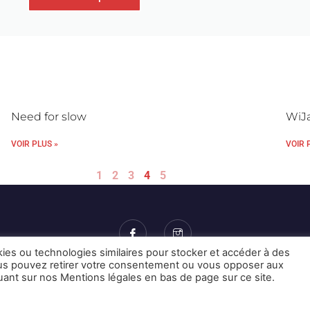
Need for slow
WiJa
VOIR PLUS »
VOIR 
1
2
3
4
5
kies ou technologies similaires pour stocker et accéder à des
Vous pouvez retirer votre consentement ou vous opposer aux
Mentions Légales et CGU
Crédits
quant sur nos Mentions légales en bas de page sur ce site.
© 2026 © Karulynk