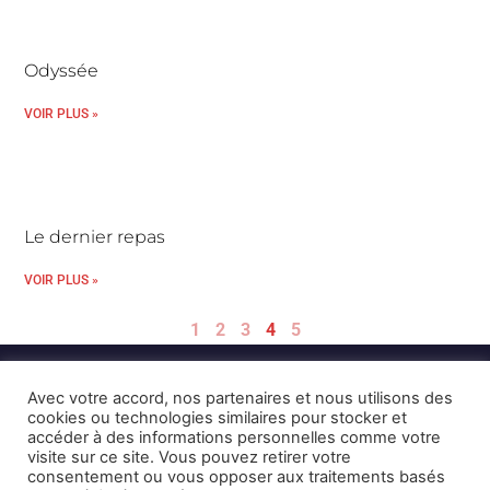
Odyssée
VOIR PLUS »
Le dernier repas
VOIR PLUS »
1
2
3
4
5
Avec votre accord, nos partenaires et nous utilisons des
cookies ou technologies similaires pour stocker et
accéder à des informations personnelles comme votre
visite sur ce site. Vous pouvez retirer votre
consentement ou vous opposer aux traitements basés
Mentions Légales et CGU
Crédits