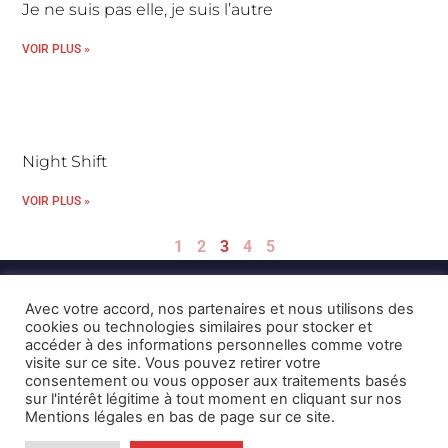
Je ne suis pas elle, je suis l’autre
VOIR PLUS »
Night Shift
VOIR PLUS »
1
2
3
4
5
Avec votre accord, nos partenaires et nous utilisons des
cookies ou technologies similaires pour stocker et
accéder à des informations personnelles comme votre
visite sur ce site. Vous pouvez retirer votre
consentement ou vous opposer aux traitements basés
Mentions Légales et CGU
Crédits
sur l'intérêt légitime à tout moment en cliquant sur nos
Mentions légales en bas de page sur ce site.
© 2026 © Karulynk