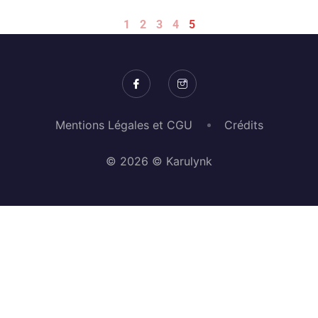
1
2
3
4
5
Mentions Légales et CGU
Crédits
© 2026 © Karulynk