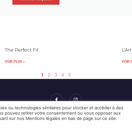
The Perfect Fit
L’Ar
VOIR PLUS »
VOIR 
1
2
3
4
5
kies ou technologies similaires pour stocker et accéder à des
Vous pouvez retirer votre consentement ou vous opposer aux
Mentions Légales et CGU
Crédits
quant sur nos Mentions légales en bas de page sur ce site.
© 2026 © Karulynk