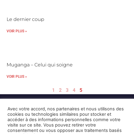
Le dernier coup
VOIR PLUS »
Muganga – Celui qui soigne
VOIR PLUS »
1
2
3
4
5
Avec votre accord, nos partenaires et nous utilisons des
cookies ou technologies similaires pour stocker et
accéder à des informations personnelles comme votre
visite sur ce site. Vous pouvez retirer votre
consentement ou vous opposer aux traitements basés
Mentions Légales et CGU
Crédits