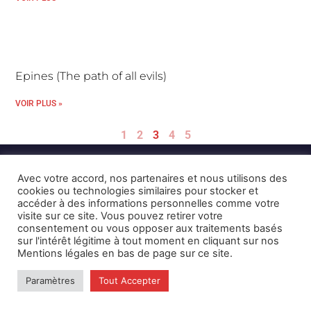
Epines (The path of all evils)
VOIR PLUS »
1
2
3
4
5
Avec votre accord, nos partenaires et nous utilisons des
cookies ou technologies similaires pour stocker et
accéder à des informations personnelles comme votre
visite sur ce site. Vous pouvez retirer votre
consentement ou vous opposer aux traitements basés
Mentions Légales et CGU
Crédits
sur l'intérêt légitime à tout moment en cliquant sur nos
Mentions légales en bas de page sur ce site.
© 2026 © Karulynk
Paramètres
Tout Accepter