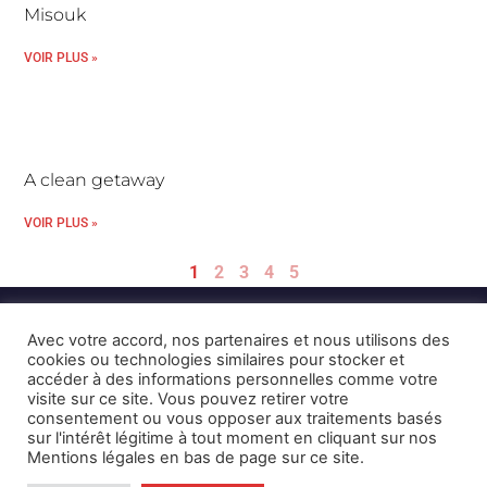
Misouk
VOIR PLUS »
A clean getaway
VOIR PLUS »
1
2
3
4
5
Avec votre accord, nos partenaires et nous utilisons des
cookies ou technologies similaires pour stocker et
accéder à des informations personnelles comme votre
visite sur ce site. Vous pouvez retirer votre
consentement ou vous opposer aux traitements basés
Mentions Légales et CGU
Crédits
sur l'intérêt légitime à tout moment en cliquant sur nos
Mentions légales en bas de page sur ce site.
© 2026 © Karulynk