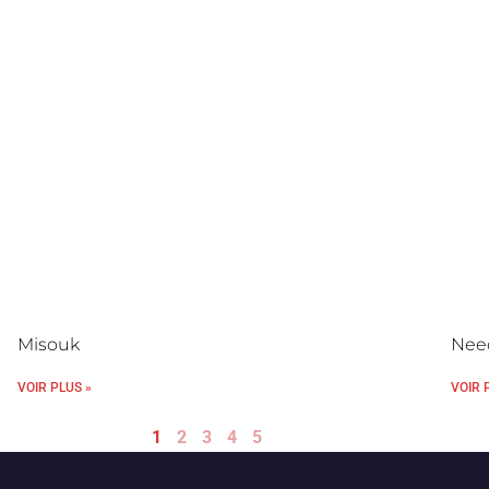
Misouk
Need
VOIR PLUS »
VOIR 
1
2
3
4
5