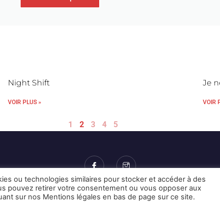
Night Shift
Je ne
VOIR PLUS »
VOIR 
1
2
3
4
5
kies ou technologies similaires pour stocker et accéder à des
Vous pouvez retirer votre consentement ou vous opposer aux
Mentions Légales et CGU
Crédits
quant sur nos Mentions légales en bas de page sur ce site.
© 2026 © Karulynk