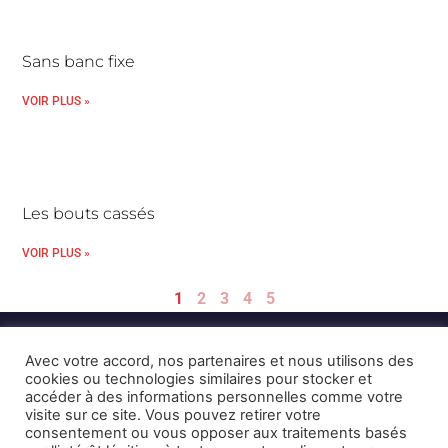
Sans banc fixe
VOIR PLUS »
Les bouts cassés
VOIR PLUS »
1
2
3
4
5
Avec votre accord, nos partenaires et nous utilisons des
cookies ou technologies similaires pour stocker et
accéder à des informations personnelles comme votre
visite sur ce site. Vous pouvez retirer votre
consentement ou vous opposer aux traitements basés
Mentions Légales et CGU
Crédits