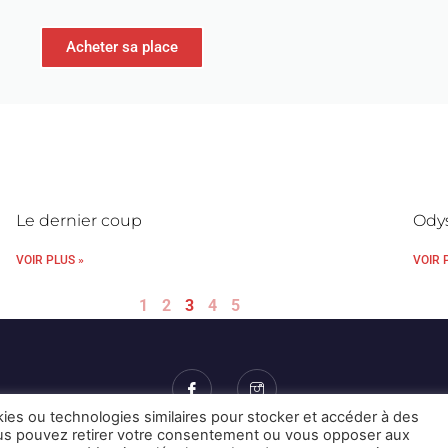
Acheter sa place
Le dernier coup
Ody
VOIR PLUS »
VOIR 
1
2
3
4
5
kies ou technologies similaires pour stocker et accéder à des
Vous pouvez retirer votre consentement ou vous opposer aux
Mentions Légales et CGU
Crédits