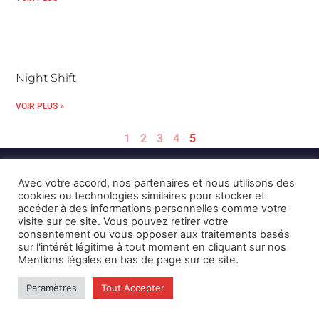
Night Shift
VOIR PLUS »
1
2
3
4
5
Avec votre accord, nos partenaires et nous utilisons des
cookies ou technologies similaires pour stocker et
accéder à des informations personnelles comme votre
visite sur ce site. Vous pouvez retirer votre
consentement ou vous opposer aux traitements basés
Mentions Légales et CGU
Crédits
sur l'intérêt légitime à tout moment en cliquant sur nos
Mentions légales en bas de page sur ce site.
© 2026 © Karulynk
Paramètres
Tout Accepter