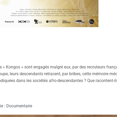
its « Kongos » sont engagés malgré eux, par des recruteurs françai
eloupe, leurs descendants retracent, par bribes, cette mémoire m
ndiquées dans les sociétés afro-descendantes ? Que racontent-i
ie : Documentaire