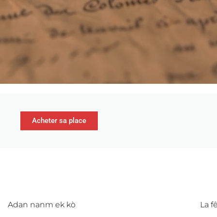
Acheter sa place
Adan nanm ek kò
La f