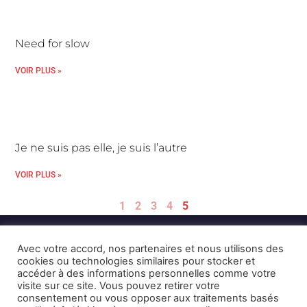
Need for slow
VOIR PLUS »
Je ne suis pas elle, je suis l’autre
VOIR PLUS »
1
2
3
4
5
Avec votre accord, nos partenaires et nous utilisons des
cookies ou technologies similaires pour stocker et
accéder à des informations personnelles comme votre
visite sur ce site. Vous pouvez retirer votre
consentement ou vous opposer aux traitements basés
Mentions Légales et CGU
Crédits