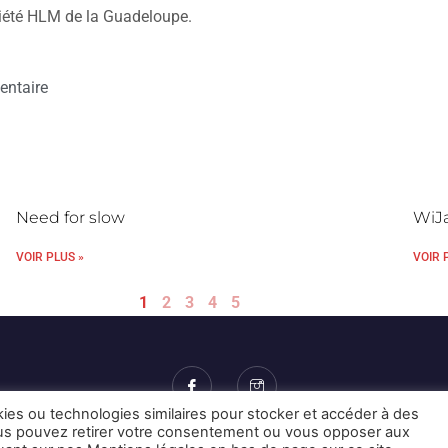
ciété HLM de la Guadeloupe.
entaire
Need for slow
WiJa
VOIR PLUS »
VOIR 
1
2
3
4
5
kies ou technologies similaires pour stocker et accéder à des
Vous pouvez retirer votre consentement ou vous opposer aux
Mentions Légales et CGU
Crédits