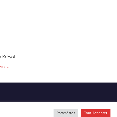
 Kréyol
PLUS »
Paramètres
Tout Accepter