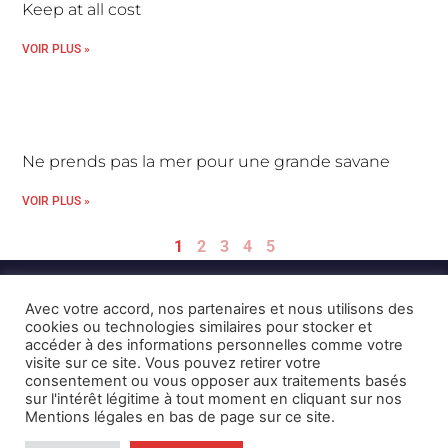
Keep at all cost
VOIR PLUS »
Ne prends pas la mer pour une grande savane
VOIR PLUS »
1
2
3
4
5
Avec votre accord, nos partenaires et nous utilisons des
cookies ou technologies similaires pour stocker et
accéder à des informations personnelles comme votre
visite sur ce site. Vous pouvez retirer votre
consentement ou vous opposer aux traitements basés
Mentions Légales et CGU
Crédits
sur l'intérêt légitime à tout moment en cliquant sur nos
Mentions légales en bas de page sur ce site.
© 2026 © Karulynk